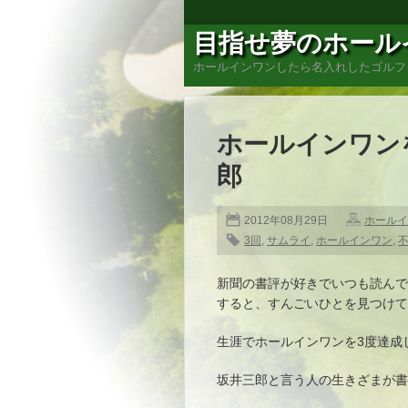
目指せ夢のホール
ホールインワンしたら名入れしたゴルフ
ホールインワン
郎
2012年08月29日
ホールイ
3回
,
サムライ
,
ホールインワン
,
新聞の書評が好きでいつも読んで
すると、すんごいひとを見つけ
生涯でホールインワンを3度達成
坂井三郎と言う人の生きざまが