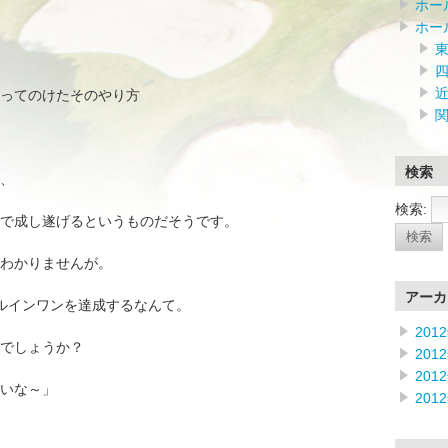
ホー
ホー
ってのけたそのやり方
検索
、
検索:
で成し遂げるというものだそうです。
わかりませんが。
アーカ
ルインワンを達成するなんて。
201
でしょうか？
201
201
いな～」
201