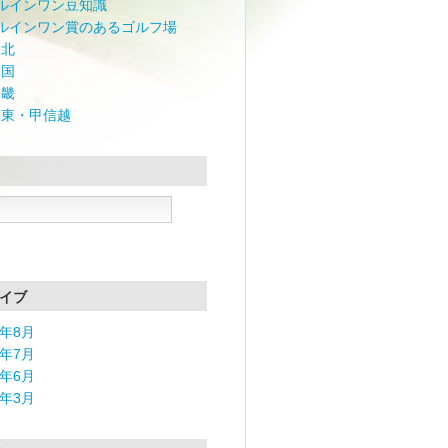
ルインワン豆知識
ルインワン賞のあるゴルフ場
東北
四国
近畿
関東・甲信越
イブ
2年8月
2年7月
2年6月
2年3月