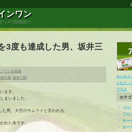
インワン
グッズで記念品だ！
を3度も達成した男、坂井三
ンワン豆知識
ホールイ
不撓不屈
,
坂井三郎
トなど、
プラス
います。
カテゴ
てしまいました。
ゴル
した男、大空のサムライと言われる、
ブロ
ホー
書かれた本です。
ホー