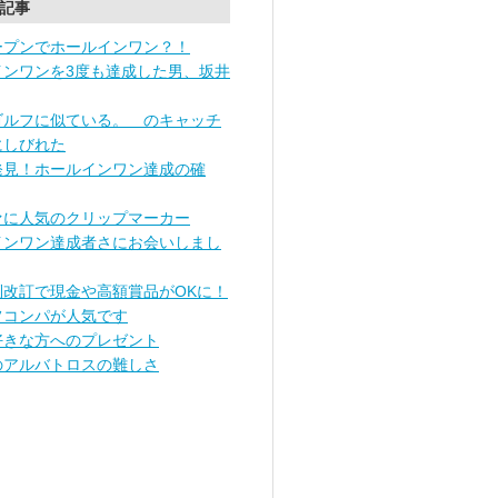
記事
ープンでホールインワン？！
インワンを3度も達成した男、坂井
ゴルフに似ている。 のキャッチ
にしびれた
発見！ホールインワン達成の確
ァに人気のクリップマーカー
インワン達成者さにお会いしまし
則改訂で現金や高額賞品がOKに！
コンパが人気です
好きな方へのプレゼント
のアルバトロスの難しさ