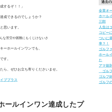
過去の
達成するぞ！！」
全英オ
ホール
達成できるのでしょうか？
三郎
人生は
と思います。
コピー
んな苦労や困難にもくじけないさ
ついに
率？！
キーホールインワンでも、
ゴルフ
ホール
です。
た
アマ規
たら、ぜひお立ち寄りくださいませ。
ゴルフ
ゴルフ
イブプラス
ゴルフ
ホールインワン達成したプ